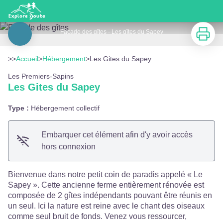
Les Gites du Sapey
Imprimer
Facade des gîtes - Les gîtes du Sapey
Voir l'image en plein écran
>>
Accueil
>
Hébergement
>
Les Gites du Sapey
Les Premiers-Sapins
Les Gites du Sapey
Type :
Hébergement collectif
Embarquer cet élément afin d'y avoir accès
hors connexion
Bienvenue dans notre petit coin de paradis appelé « Le
Sapey ». Cette ancienne ferme entièrement rénovée est
composée de 2 gîtes indépendants pouvant être réunis en
un seul. Ici la nature est reine avec le chant des oiseaux
comme seul bruit de fonds. Venez vous ressourcer,