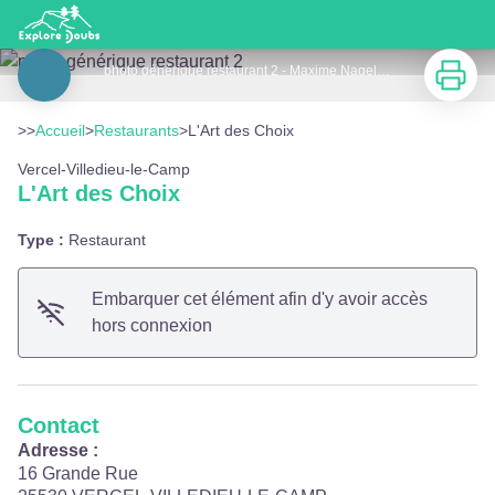
L'Art des Choix
Imprimer
photo générique restaurant 2 - Maxime Nagely / Portes du Haut-Doubs
Voir l'image en plein écran
>>
Accueil
>
Restaurants
>
L'Art des Choix
Vercel-Villedieu-le-Camp
L'Art des Choix
Type :
Restaurant
Embarquer cet élément afin d'y avoir accès
hors connexion
Contact
Adresse :
16 Grande Rue