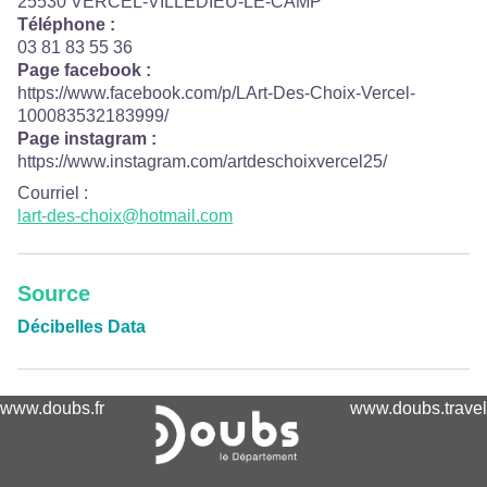
25530 VERCEL-VILLEDIEU-LE-CAMP
Téléphone :
03 81 83 55 36
Page facebook :
https://www.facebook.com/p/LArt-Des-Choix-Vercel-
100083532183999/
Page instagram :
https://www.instagram.com/artdeschoixvercel25/
Courriel
:
lart-des-choix@hotmail.com
Source
Décibelles Data
www.doubs.fr
www.doubs.travel