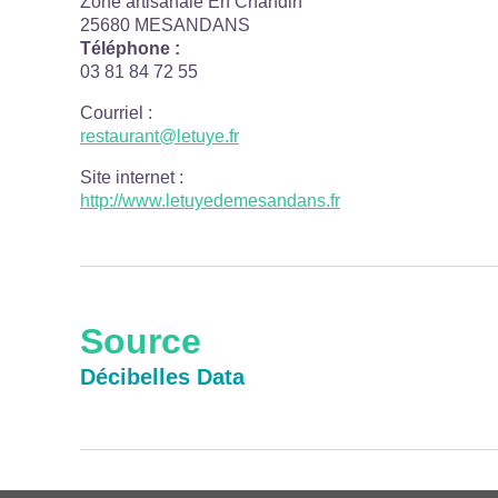
Zone artisanale En Chandin
25680 MESANDANS
Téléphone :
03 81 84 72 55
Courriel
:
restaurant@letuye.fr
Site internet
:
http://www.letuyedemesandans.fr
Source
Décibelles Data