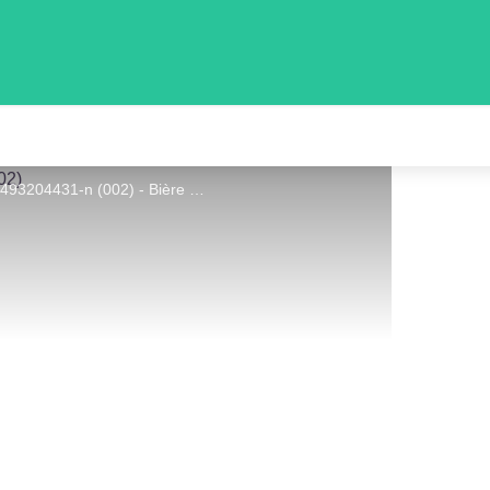
131025640-254399072775149-3596733639493204431-n (002) - Bière & Caetera