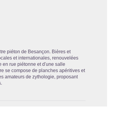
'image en plein écran
ntre piéton de Besançon. Bières et
cales et internationales, renouvelées
 en rue piétonne et d'une salle
ffre se compose de planches apéritives et
es amateurs de zythologie, proposant
.