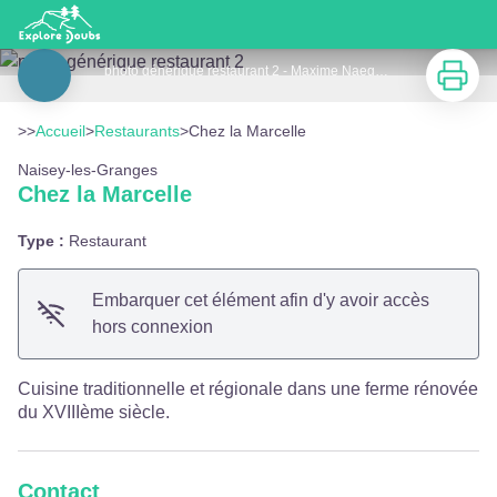
Chez la Marcelle
Imprimer
photo générique restaurant 2 - Maxime Naegely - Portes du Haut-Doubs
Voir l'image en plein écran
>>
Accueil
>
Restaurants
>
Chez la Marcelle
Naisey-les-Granges
Chez la Marcelle
Type :
Restaurant
Embarquer cet élément afin d'y avoir accès
hors connexion
Cuisine traditionnelle et régionale dans une ferme rénovée
du XVIIIème siècle.
Contact