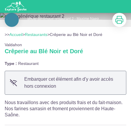
Crêperie au Blé Noir et Doré
Imprimer
photo générique restaurant 2 - Maxime Naegely - Portes du Haut-Doubs
Voir l'image en plein écran
>>
Accueil
>
Restaurants
>
Crêperie au Blé Noir et Doré
Valdahon
Crêperie au Blé Noir et Doré
Type :
Restaurant
Embarquer cet élément afin d'y avoir accès
hors connexion
Nous travaillons avec des produits frais et du fait-maison.
Nos farines sarrasin et froment proviennent de Haute-
Saône.