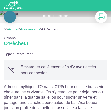
O'Pêcheur
Imprimer
pecheur - pecheur
Voir l'image en plein écran
>>
Accueil
>
Restaurants
>
O'Pêcheur
Ornans
O'Pêcheur
Type :
Restaurant
Embarquer cet élément afin d'y avoir accès
hors connexion
Adresse mythique d'Ornans, O'Pêcheur est une brasserie
chaleureuse et vivante. On s'y retrouve pour déjeuner ou
dîner dans la grande salle, ou pour siroter un verre et
partager une planche apéro autour du bar. Aux beaux
jours, on profite de la belle terrasse face à la place