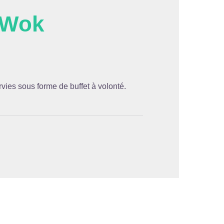
 Wok
'image en plein écran
rvies sous forme de buffet à volonté.