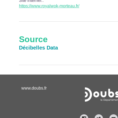
Site internet
:
https://www.royalwok-morteau.fr/
Source
Décibelles Data
www.doubs.fr