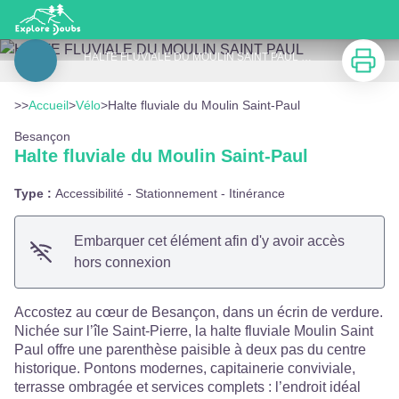
Halte fluviale du Moulin Saint-Paul
Imprimer
HALTE FLUVIALE DU MOULIN SAINT PAUL - SOLIDARITE DOUBS HANDICAP
Voir l'image en plein écran
>>
Accueil
>
Vélo
>
Halte fluviale du Moulin Saint-Paul
Besançon
Halte fluviale du Moulin Saint-Paul
Type :
Accessibilité - Stationnement - Itinérance
Embarquer cet élément afin d'y avoir accès
hors connexion
Accostez au cœur de Besançon, dans un écrin de verdure.
Nichée sur l’île Saint-Pierre, la halte fluviale Moulin Saint
Paul offre une parenthèse paisible à deux pas du centre
historique. Pontons modernes, capitainerie conviviale,
terrasse ombragée et services complets : l’endroit idéal