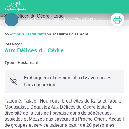
Aux Délices du Cèdre
Imprimer
Aux Délices du Cèdre - Logo - Aux Délices du Cèdre
Voir l'image en plein écran
>>
Accueil
>
Restaurants
>
Aux Délices du Cèdre
Besançon
Aux Délices du Cèdre
Type :
Restaurant
Embarquer cet élément afin d'y avoir accès
hors connexion
Taboulé, Falafel, Houmous, brochettes de Kafta et Taouk,
Moussaka... Dégustez Aux Délices du Cèdre toute la
diversité de la cuisine libanaise dans de généreuses
assiettes et Mezzés aux saveurs du Proche-Orient. Accueil
de groupes et service traiteur à partir de 20 personnes.