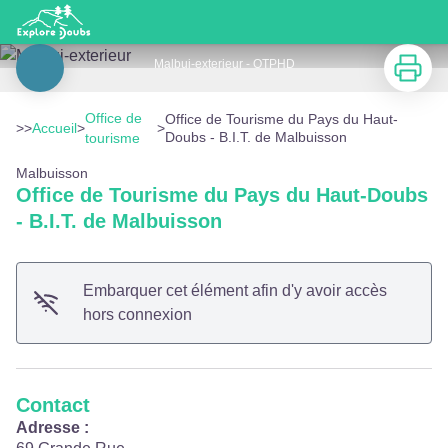
Office de Tourisme du Pays du Haut-Doubs - B.I.T. de Malbuisson
Imprimer
Malbui-exterieur - OTPHD
Voir l'image en plein écran
Office de
Office de Tourisme du Pays du Haut-
>>
Accueil
>
>
Doubs - B.I.T. de Malbuisson
tourisme
Malbuisson
Office de Tourisme du Pays du Haut-Doubs
- B.I.T. de Malbuisson
Embarquer cet élément afin d'y avoir accès
hors connexion
Contact
Adresse :