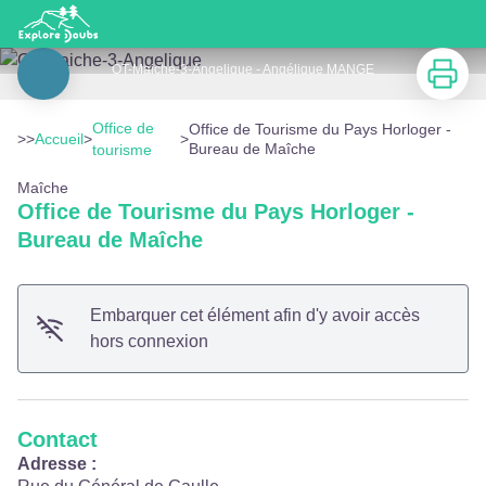
Office de Tourisme du Pays Horloger - Bureau de Maîche
Imprimer
OT-Maiche-3-Angelique - Angélique MANGE
Voir l'image en plein écran
Office de
Office de Tourisme du Pays Horloger -
>>
Accueil
>
>
Bureau de Maîche
tourisme
Maîche
Office de Tourisme du Pays Horloger -
Bureau de Maîche
Embarquer cet élément afin d'y avoir accès
hors connexion
Contact
Adresse :