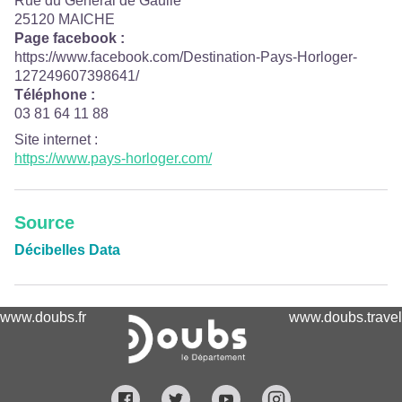
Rue du Général de Gaulle
25120 MAICHE
Page facebook :
https://www.facebook.com/Destination-Pays-Horloger-
127249607398641/
Téléphone :
03 81 64 11 88
Site internet
:
https://www.pays-horloger.com/
Source
Décibelles Data
www.doubs.fr
www.doubs.travel