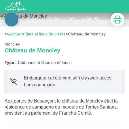
Château de Moncley
Imprimer
Château de Moncley - OT Val Marnaysien - Mélody EDELINE
Voir l'image en plein écran
>>
Accueil
>
Sites et lieux de visites
>
Château de Moncley
Moncley
Château de Moncley
Type :
Châteaux et Sites de défense
Embarquer cet élément afin d'y avoir accès
hors connexion
Aux portes de Besançon, le château de Moncley était la
résidence de campagne du marquis de Terrier-Santans,
président au parlement de Franche-Comté.