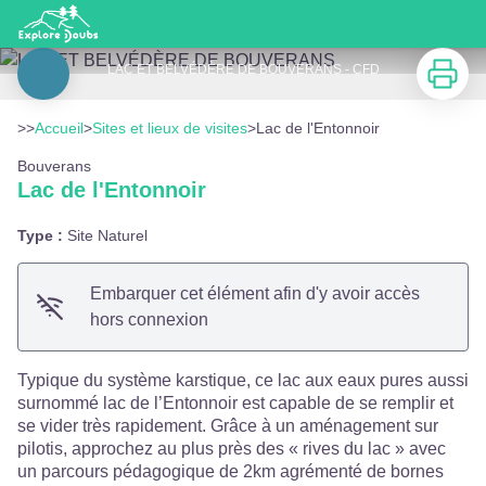
Lac de l'Entonnoir
Imprimer
LAC ET BELVÉDÈRE DE BOUVERANS - CFD
Voir l'image en plein écran
>>
Accueil
>
Sites et lieux de visites
>
Lac de l'Entonnoir
Bouverans
Lac de l'Entonnoir
Type :
Site Naturel
Embarquer cet élément afin d'y avoir accès
hors connexion
Typique du système karstique, ce lac aux eaux pures aussi
surnommé lac de l’Entonnoir est capable de se remplir et
se vider très rapidement. Grâce à un aménagement sur
pilotis, approchez au plus près des « rives du lac » avec
un parcours pédagogique de 2km agrémenté de bornes