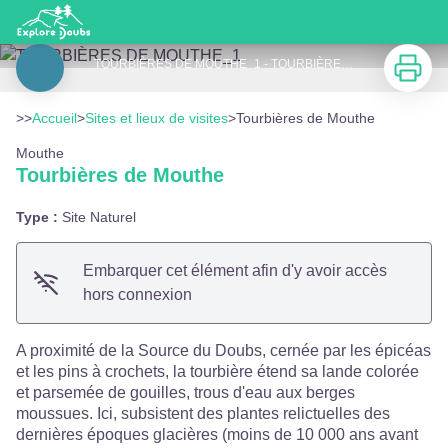
Tourbières de Mouthe
Imprimer
TOURBIÈRES DE MOUTHE_1 - TOURBIÈRES DE MOUTHE
Voir l'image en plein écran
>>
Accueil
>
Sites et lieux de visites
>
Tourbières de Mouthe
Mouthe
Tourbières de Mouthe
Type :
Site Naturel
Embarquer cet élément afin d'y avoir accès
hors connexion
A proximité de la Source du Doubs, cernée par les épicéas
et les pins à crochets, la tourbière étend sa lande colorée
et parsemée de gouilles, trous d'eau aux berges
moussues. Ici, subsistent des plantes relictuelles des
dernières époques glacières (moins de 10 000 ans avant