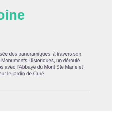
oine
'image en plein écran
usée des panoramiques, à travers son
es Monuments Historiques, un déroulé
bs avec l'Abbaye du Mont Ste Marie et
ur le jardin de Curé.