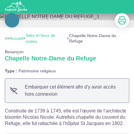
Chapelle Notre-Dame du Refuge
Imprimer
CHAPELLE NOTRE DAME DU REFUGE_1 - CHAPELLE NOTRE DAME DU REFUGE
Voir l'image en plein écran
Sites et lieux de
Chapelle Notre-Dame du
>>
Accueil
>
>
Refuge
visites
Besançon
Chapelle Notre-Dame du Refuge
Type :
Patrimoine religieux
Embarquer cet élément afin d'y avoir accès
hors connexion
Construite de 1739 à 1745, elle est l'œuvre de l'architecte
bisontin Nicolas Nicole. Autrefois chapelle du couvent du
Refuge, elle fut rattachée à l'hôpital St Jacques en 1802.