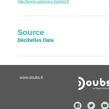
http://www.salaisons-barbier.fr
Source
Décibelles Data
www.doubs.fr