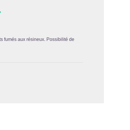
r
'image en plein écran
its fumés aux résineux. Possibilité de