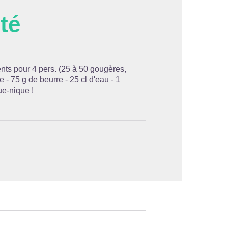
té
'image en plein écran
nts pour 4 pers. (25 à 50 gougères,
e - 75 g de beurre - 25 cl d'eau - 1
ue-nique !