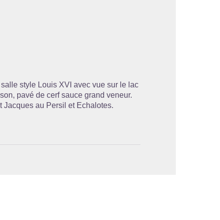
'image en plein écran
alle style Louis XVI avec vue sur le lac
aison, pavé de cerf sauce grand veneur.
nt Jacques au Persil et Echalotes.