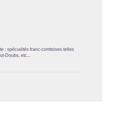
'image en plein écran
te : spécialités franc-comtoises telles
ut-Doubs, etc...