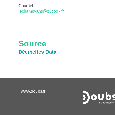
Courriel
:
lechampvans@outlook.fr
Source
Décibelles Data
www.doubs.fr