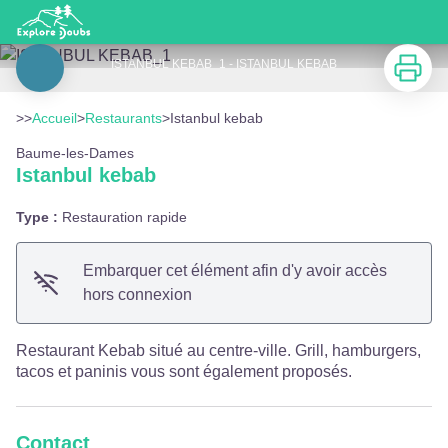
Istanbul kebab
Imprimer
ISTANBUL KEBAB_1 - ISTANBUL KEBAB
Voir l'image en plein écran
>>
Accueil
>
Restaurants
>
Istanbul kebab
Baume-les-Dames
Istanbul kebab
Type :
Restauration rapide
Embarquer cet élément afin d'y avoir accès
hors connexion
Restaurant Kebab situé au centre-ville. Grill, hamburgers,
tacos et paninis vous sont également proposés.
Contact