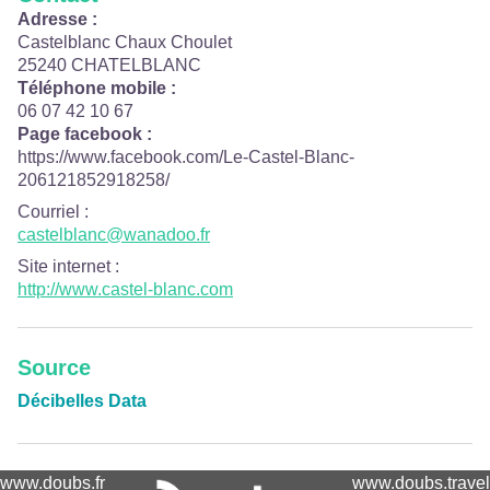
Adresse :
Castelblanc Chaux Choulet
25240 CHATELBLANC
Téléphone mobile :
06 07 42 10 67
Page facebook :
https://www.facebook.com/Le-Castel-Blanc-
206121852918258/
Courriel
:
castelblanc@wanadoo.fr
Site internet
:
http://www.castel-blanc.com
Source
Décibelles Data
www.doubs.fr
www.doubs.travel