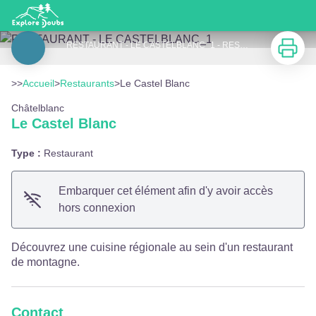
Le Castel Blanc
Imprimer
RESTAURANT - LE CASTELBLANC_1 - RESTAURANT - LE CASTELBLANC
Voir l'image en plein écran
>>
Accueil
>
Restaurants
>
Le Castel Blanc
Châtelblanc
Le Castel Blanc
Type :
Restaurant
Embarquer cet élément afin d'y avoir accès
hors connexion
Découvrez une cuisine régionale au sein d'un restaurant
de montagne.
Contact