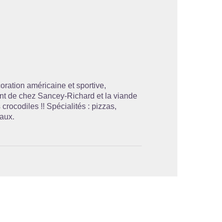
'image en plein écran
coration américaine et sportive,
nt de chez Sancey-Richard et la viande
rocodiles !! Spécialités : pizzas,
caux.