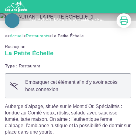
La Petite Échelle
Imprimer
RESTAURANT LA PETITE ÉCHELLE_1 - RESTAURANT LA PETITE ÉCHELLE
Voir l'image en plein écran
>>
Accueil
>
Restaurants
>
La Petite Échelle
Rochejean
La Petite Échelle
Type :
Restaurant
Embarquer cet élément afin d'y avoir accès
hors connexion
Auberge d'alpage, située sur le Mont d'Or. Spécialités :
fondue au Comté vieux, röstis, salade avec saucisse
fumée, tarte maison. On aime : l'authentique ferme
d'alpage, l'ambiance rustique et la possibilité de dormir sur
place dans une yourte.