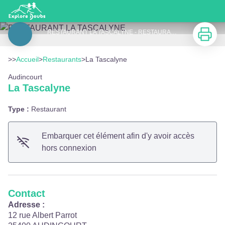
La Tascalyne
Imprimer
RESTAURANT LA TASCALYNE - RESTAURANT LA TASCALYNE
Voir l'image en plein écran
>>
Accueil
>
Restaurants
>
La Tascalyne
Audincourt
La Tascalyne
Type :
Restaurant
Embarquer cet élément afin d'y avoir accès
hors connexion
Contact
Adresse :
12 rue Albert Parrot