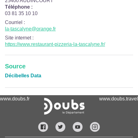
25400 AUDINCOURT
Téléphone :
03 81 35 10 10
Courriel
:
la-tascalyne@orange.fr
Site internet
:
https://www.restaurant-pizzeria-la-tascalyne.fr/
Source
Décibelles Data
www.doubs.fr
www.doubs.travel