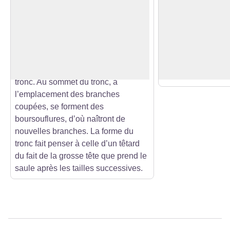
Le saule têtard
Un paysage calca
Le terme « têtard » correspond au
La roche calcaire
type de taille qui est pratiquée sur
dans l’E.N.S de C
Voir l'image en plein écran
cet arbre.
Elle façonne le pa
Le principe consiste à couper
certains oiseaux, u
l’ensemble des branches au ras du
vie.
tronc. Au sommet du tronc, à
l’emplacement des branches
coupées, se forment des
boursouflures, d’où naîtront de
nouvelles branches. La forme du
tronc fait penser à celle d’un têtard
du fait de la grosse tête que prend le
saule après les tailles successives.