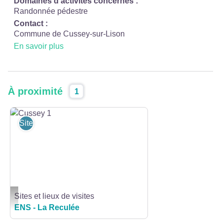
Domaines d'activités concernés :
Randonnée pédestre
Contact :
Commune de Cussey-sur-Lison
En savoir plus
À proximité
1
Sites et lieux de visites
Sites et lieux de visites
Cussey 1 - Département du Doubs
ENS - La Reculée