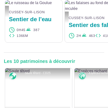
Le ruisseau de la Goulue - CD25
CUSSEY-SUR-LISON
Les falaises au fond de la recu
Sentier de l'eau
CUSSEY-SUR-LISON
0H45
387
1366M
2H
463
41
Les 10 patrimoines à découvrir
Saule têtard - CD25
Faune et flore
Karst