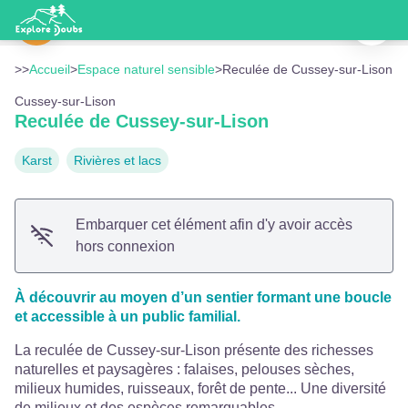
Reculée de Cussey-sur-Lison
Imprimer
Le village - CD25
Voir l'image en plein écran
>>
Accueil
>
Espace naturel sensible
>
Reculée de Cussey-sur-Lison
Cussey-sur-Lison
Reculée de Cussey-sur-Lison
Karst
Rivières et lacs
Embarquer cet élément afin d'y avoir accès
hors connexion
À découvrir au moyen d’un sentier formant une boucle
et accessible à un public familial.
La reculée de Cussey-sur-Lison présente des richesses
naturelles et paysagères : falaises, pelouses sèches,
milieux humides, ruisseaux, forêt de pente... Une diversité
de milieux et des espèces remarquables.