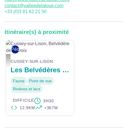
contact@valleedelaloue.com
+33 (0)3 81 62 21 50
Itinéraire(s) à proximité
Pédestre
Cussey-sur-Lison, Belvédère de la croix - © Lionel CCLL
CUSSEY-SUR-LISON
Les Belvédères du Lison
Faune
Point de vue
Rivières et lacs
DIFFICILE
3H30
12,9KM
+367M