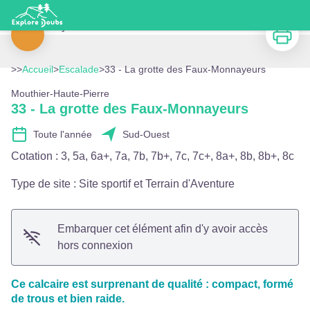
33 - La grotte des Faux-Monnayeurs
Vue d'ensemble Hautepierre, Mt Germain, Baume-Syratu, Faux Monnayeurs - Gilles Blanchon
Imprimer
Voir l'image en plein écran
>>
Accueil
>
Escalade
>
33 - La grotte des Faux-Monnayeurs
Mouthier-Haute-Pierre
33 - La grotte des Faux-Monnayeurs
Toute l'année
Sud-Ouest
Cotation
:
3, 5a, 6a+, 7a, 7b, 7b+, 7c, 7c+, 8a+, 8b, 8b+, 8c
Type de site
:
Site sportif et Terrain d'Aventure
Embarquer cet élément afin d'y avoir accès
hors connexion
Ce calcaire est surprenant de qualité : compact, formé
de trous et bien raide.