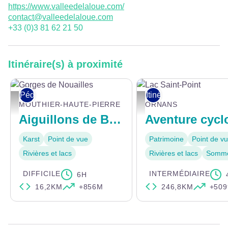
https://www.valleedelaloue.com/
contact@valleedelaloue.com
+33 (0)3 81 62 21 50
Itinéraire(s) à proximité
Pédestre
Itinérance vélo
Gorges de Nouailles - © Albain CCLL
Lac Saint-Point - ©Doubstouri
MOUTHIER-HAUTE-PIERRE
ORNANS
Aiguillons de Brasse
Karst
Point de vue
Patrimoine
Point de v
Rivières et lacs
Rivières et lacs
Somm
DIFFICILE
INTERMÉDIAIRE
6H
16,2KM
+856M
246,8KM
+50