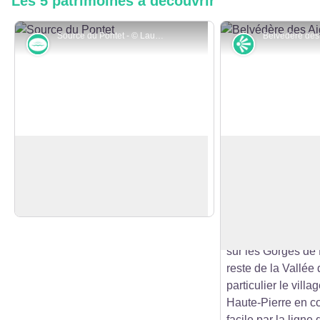
Les 5 patrimoines à découvrir
Source du Pontet - © Laurent Cheviet
Rivières et zones humides
Point de vue
Source du Pontet
Belvédère des Ai
Brasse
Découvrez le premier affluent de la
Belvédère sécurisé
Loue dont les eaux jaillissant d'une
promontoire de l'A
Voir l'image en plein écran
grotte forment une cascade.
Magnifique point d
crêtes du Haut-Do
sur les Gorges de 
reste de la Vallée
particulier le vill
Haute-Pierre en c
facile par la ligne