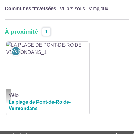
Communes traversées
:
Villars-sous-Dampjoux
À proximité
1
Vélo
Vélo
LA PLAGE DE PONT-DE-ROIDE VERMONDANS_1 - Teddy Verneuil / Pays de 
La plage de Pont-de-Roide-
Vermondans