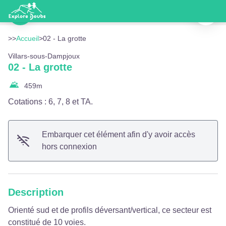
02 - La grotte
Imprimer
Équipement - Doubs Tourisme
Voir l'image en plein écran
>>
Accueil
>
02 - La grotte
Villars-sous-Dampjoux
02 - La grotte
459
m
Cotations : 6, 7, 8 et TA.
Embarquer cet élément afin d'y avoir accès
hors connexion
Description
Orienté sud et de profils déversant/vertical, ce secteur est
constitué de 10 voies.