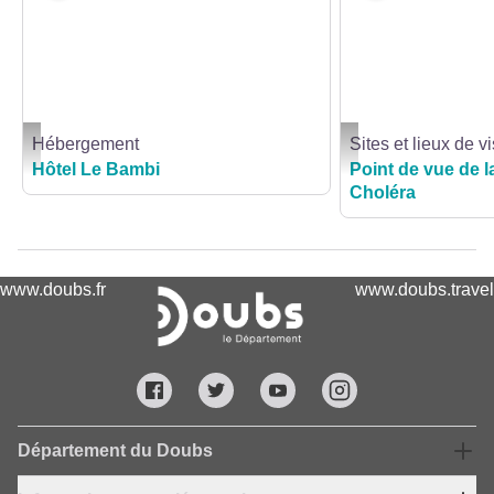
Hébergement
Sites et lieux de vi
Extérieur - Office de Tourisme de Baume les Dames
Légende logo ou photo
Hôtel Le Bambi
Point de vue de l
Choléra
www.doubs.fr
www.doubs.travel
Département du Doubs