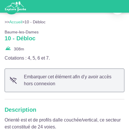
10 - Débloc
Imprimer
Grimpeurs sur la falaise de Sous Buen - Office de Tourisme du Doubs Baumois
Voir l'image en plein écran
>>
Accueil
>
10 - Débloc
Baume-les-Dames
10 - Débloc
308
m
Cotations : 4, 5, 6 et 7.
Embarquer cet élément afin d'y avoir accès
hors connexion
Description
Orienté est et de profils dalle couchée/vertical, ce secteur
est constitué de 24 voies.