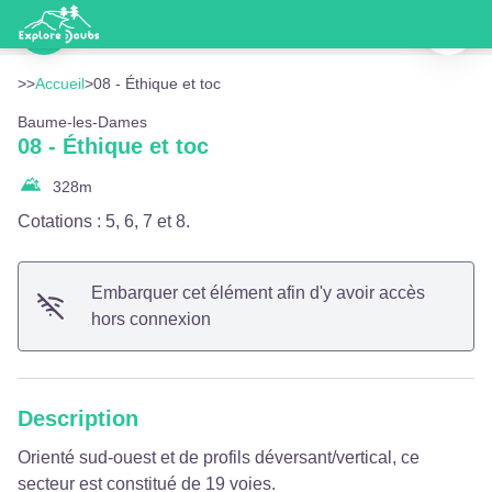
08 - Éthique et toc
Imprimer
Équipement - Doubs Tourisme
Voir l'image en plein écran
>>
Accueil
>
08 - Éthique et toc
Baume-les-Dames
08 - Éthique et toc
328
m
Cotations : 5, 6, 7 et 8.
Embarquer cet élément afin d'y avoir accès
hors connexion
Description
Orienté sud-ouest et de profils déversant/vertical, ce
secteur est constitué de 19 voies.