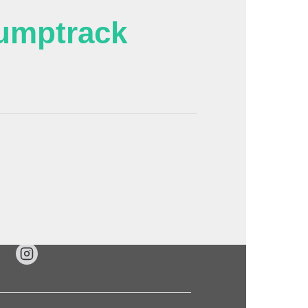
umptrack
'image en plein écran
www.doubs.travel