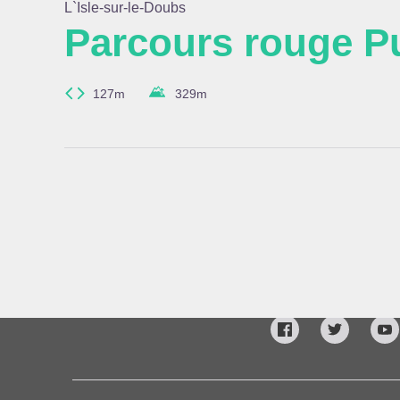
L`Isle-sur-le-Doubs
Parcours rouge P
Voir l
127m
329
m
www.doubs.fr