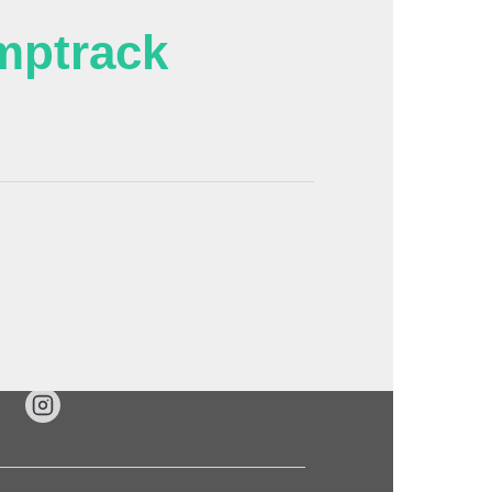
mptrack
'image en plein écran
www.doubs.travel