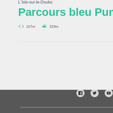
L`Isle-sur-le-Doubs
Parcours bleu Pu
Voir l
107m
329
m
www.doubs.fr