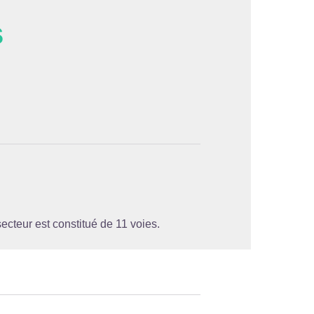
s
'image en plein écran
secteur est constitué de 11 voies.