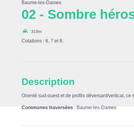
Baume-les-Dames
02 - Sombre héro
Voir l
319
m
Cotations : 6, 7 et 8.
Description
Orienté sud-ouest et de profils déversant/vertical, ce 
Communes traversées
:
Baume-les-Dames