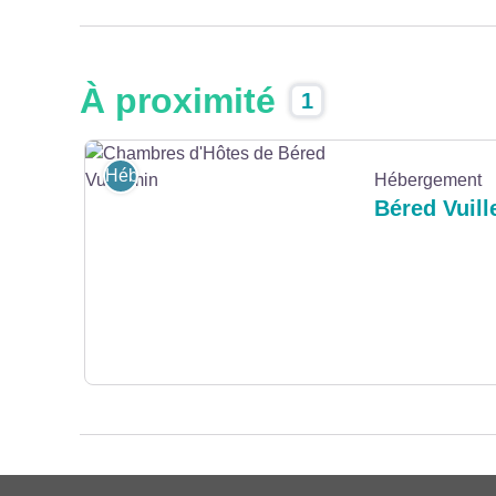
À proximité
1
Hébergement
Hébergement
Béred Vuil
Chambres d'Hôtes de Béred Vuillemin - OT Baume-les-