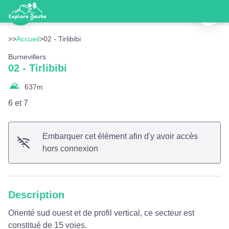
02 - Tirlibibi
Imprimer
Équipement - Doubs Tourisme
Voir l'image en plein écran
>>
Accueil
>
02 - Tirlibibi
Burnevillers
02 - Tirlibibi
637
m
6 et 7
Embarquer cet élément afin d'y avoir accès
hors connexion
Description
Orienté sud ouest et de profil vertical, ce secteur est
constitué de 15 voies.