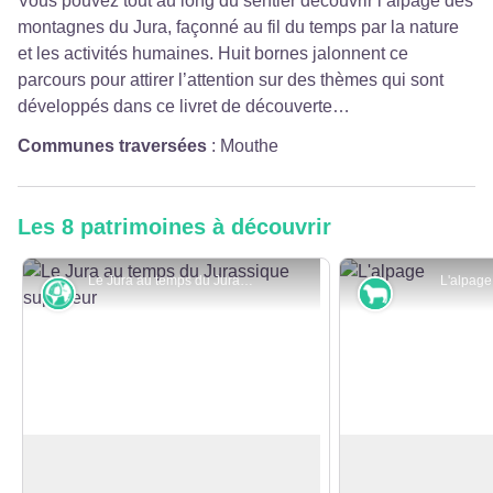
Vous pouvez tout au long du sentier découvrir l’alpage des
montagnes du Jura, façonné au fil du temps par la nature
et les activités humaines. Huit bornes jalonnent ce
parcours pour attirer l’attention sur des thèmes qui sont
développés dans ce livret de découverte…
Communes traversées
:
Mouthe
Les 8 patrimoines à découvrir
Le Jura au temps du Jurassique supérieur - CD25
L'alpage
Karst
Pastoralisme 
Géologie, eau, climat
L'alpage
Nous sommes au cœur de la haute-
La nature, l’herbe,