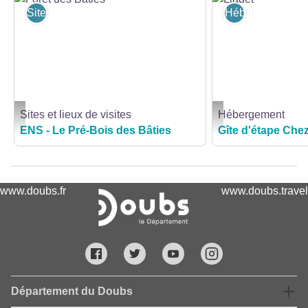
Sites et lieux de visites
Hébergement
Sites et lieux de visites
Hébergement
Forêt des Bâties - CD25
Liadet - AubryBouveret
ENS - Le Pré-Bois des Bâties
Gîte d'étape Chez
www.doubs.fr
www.doubs.travel
Département du Doubs