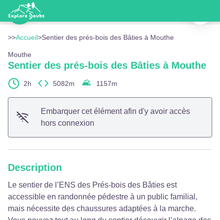
Sentier des prés-bois des Bâties à Mouthe
Imprimer
Bâtie Dessus - CD25
Voir l'image en plein écran
>>
Accueil
>
Sentier des prés-bois des Bâties à Mouthe
Mouthe
Sentier des prés-bois des Bâties à Mouthe
2h
5082m
1157
m
Embarquer cet élément afin d'y avoir accès
hors connexion
Description
Le sentier de l’ENS des Prés-bois des Bâties est
accessible en randonnée pédestre à un public familial,
mais nécessite des chaussures adaptées à la marche.