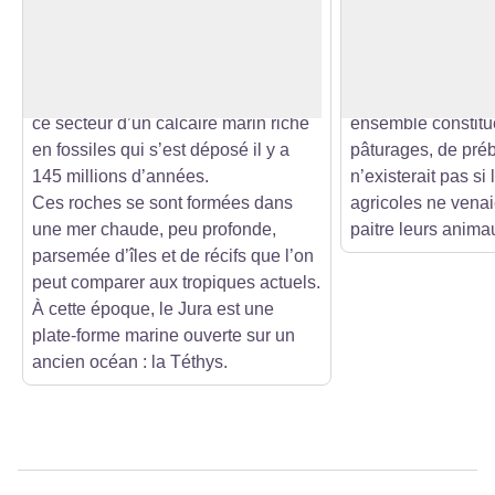
chaîne du massif du Jura. Le socle
arbustes… sont la 
Voir l'image en plein écran
rocheux qui est visible ici et là, date
mais son existen
de l’ère géologique du
de l’activité huma
Kimméridgien. Il est constitué dans
évoque traditionn
ce secteur d’un calcaire marin riche
ensemble constitué
en fossiles qui s’est déposé il y a
pâturages, de prébo
145 millions d’années.
n’existerait pas si 
Ces roches se sont formées dans
agricoles ne venai
une mer chaude, peu profonde,
paitre leurs anima
parsemée d’îles et de récifs que l’on
peut comparer aux tropiques actuels.
À cette époque, le Jura est une
plate-forme marine ouverte sur un
ancien océan : la Téthys.