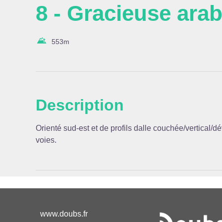
8 - Gracieuse ara
553
m
Voir l
Description
Orienté sud-est et de profils dalle couchée/vertical/d
voies.
www.doubs.fr