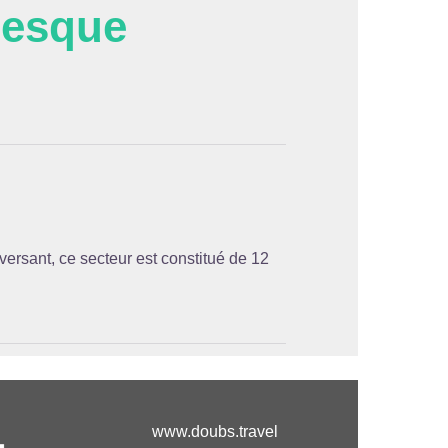
besque
'image en plein écran
éversant, ce secteur est constitué de 12
www.doubs.travel