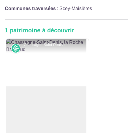
Communes traversées
:
Scey-Maisières
1 patrimoine à découvrir
Chassagne-Saint-Denis, la Roche Barmaud - © Albain CCLL
Point de vue
Belvédère de Barmaud
Ce belvédère sécurisé offre un point
de vue remarquable sur la vallée de
Voir l'image en plein écran
la Loue en contrebas. Vous
apercevez le miroir de Scey sur la
gauche et la chapelle Notre-Dame