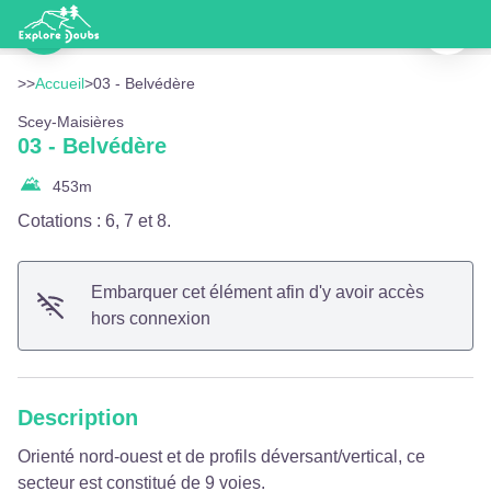
03 - Belvédère
Imprimer
Équipement - Doubs Tourisme
Voir l'image en plein écran
>>
Accueil
>
03 - Belvédère
Scey-Maisières
03 - Belvédère
453
m
Cotations : 6, 7 et 8.
Embarquer cet élément afin d'y avoir accès
hors connexion
Description
Orienté nord-ouest et de profils déversant/vertical, ce
secteur est constitué de 9 voies.