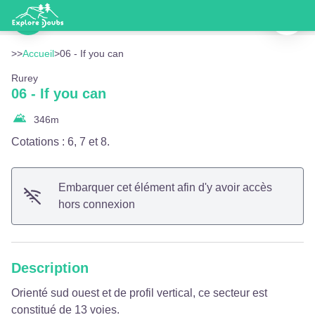
06 - If you can
Imprimer
Équipement - Doubs Tourisme
Voir l'image en plein écran
>>
Accueil
>
06 - If you can
Rurey
06 - If you can
346
m
Cotations : 6, 7 et 8.
Embarquer cet élément afin d'y avoir accès
hors connexion
Description
Orienté sud ouest et de profil vertical, ce secteur est
constitué de 13 voies.