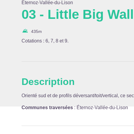
Éternoz-Vallée-du-Lison
03 - Little Big Wall
Voir l
435
m
Cotations : 6, 7, 8 et 9.
Description
Orienté sud et de profils déversant/toit/vertical, ce se
Communes traversées
:
Éternoz-Vallée-du-Lison