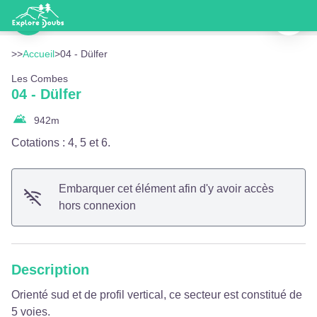
04 - Dülfer
Imprimer
Équipement - Doubs Tourisme
Voir l'image en plein écran
>>
Accueil
>
04 - Dülfer
Les Combes
04 - Dülfer
942
m
Cotations : 4, 5 et 6.
Embarquer cet élément afin d'y avoir accès
hors connexion
Description
Orienté sud et de profil vertical, ce secteur est constitué de
5 voies.