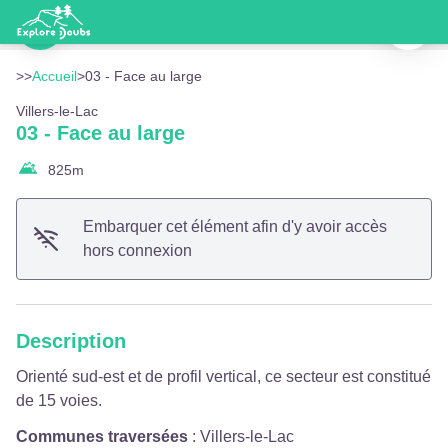
03 - Face au large
Imprimer
Équipement - Doubs Tourisme
Voir l'image en plein écran
>>
Accueil
>
03 - Face au large
Villers-le-Lac
03 - Face au large
825
m
Embarquer cet élément afin d'y avoir accès
hors connexion
Description
Orienté sud-est et de profil vertical, ce secteur est constitué
de 15 voies.
Communes traversées
:
Villers-le-Lac