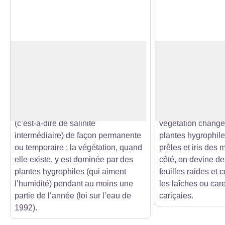
La zone humide
Les herbes du m
Espaces de transition entre la terre
Observons la végé
et l’eau, les zones humides sont des
pâture, c’est le r
Voir l'image en plein écran
terrains, exploités ou non,
graminées, cultivé
habituellement inondés ou gorgés
qualité fourragère
d’eau douce, salée ou saumâtre
s’approche du foss
(c’est-à-dire de salinité
végétation change 
intermédiaire) de façon permanente
plantes hygrophile
ou temporaire ; la végétation, quand
prêles et iris des 
elle existe, y est dominée par des
côté, on devine d
plantes hygrophiles (qui aiment
feuilles raides et 
l’humidité) pendant au moins une
les laîches ou car
partie de l’année (loi sur l’eau de
cariçaies.
1992).