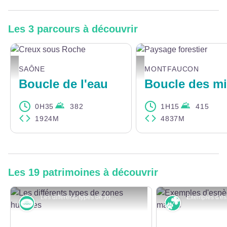
Les 3 parcours à découvrir
Creux sous Roche - CD25
Paysage forestier - CD25
SAÔNE
MONTFAUCON
Boucle de l'eau
0H35
382
1H15
415
1924M
4837M
Les 19 patrimoines à découvrir
Les différents types de zones humides - CD25
Rivières et zones humides
Faune et flor