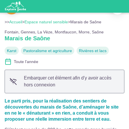
Marais de Saône
Imprimer
Creux sous Roche - CD25
Voir l'image en plein écran
>>
Accueil
>
Espace naturel sensible
>
Marais de Saône
Fontain, Gennes, La Vèze, Montfaucon, Morre, Saône
Marais de Saône
Karst
Pastoralisme et agriculture
Rivières et lacs
Toute l'année
Embarquer cet élément afin d'y avoir accès
hors connexion
Le parti pris, pour la réalisation des sentiers de
découvertes du marais de Saône, d’aménager le site
en ne le « dénaturant » en rien, a conduit à vous
proposer une réelle immersion entre terre et eau.