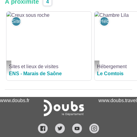
À proximité
4
Sites et lieux de visites
Hébergement
Sites et lieux de visites
Hébergement
Creux sous roche - Syndicat Mixte du Marais de Saône
Chambre Lila - Le Comt
ENS - Marais de Saône
Le Comtois
www.doubs.fr
www.doubs.travel