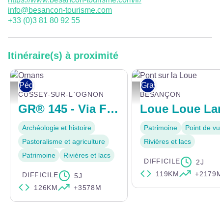
info@besancon-tourisme.com
+33 (0)3 81 80 92 55
Itinéraire(s) à proximité
Pédestre
Gravel
Ornans - ©Doubstourisme
Pont sur la Loue - POC Studio 
CUSSEY-SUR-L`OGNON
BESANÇON
GR® 145 - Via Francigena
Loue Loue La
Archéologie et histoire
Patrimoine
Point de v
Pastoralisme et agriculture
Rivières et lacs
Patrimoine
Rivières et lacs
DIFFICILE
2J
119KM
+2179
DIFFICILE
5J
126KM
+3578M